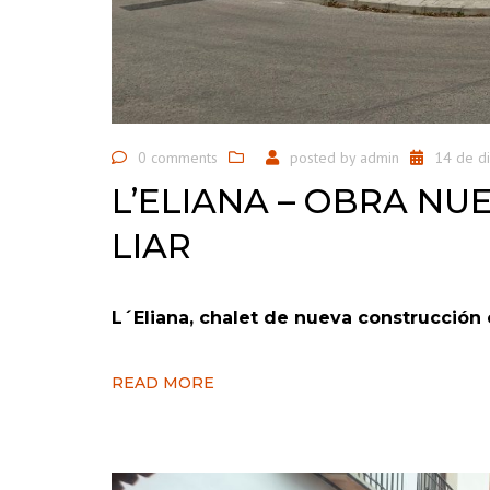
0 comments
posted by
admin
14 de d
L’ELIANA – OBRA NU
LIAR
L´Eliana, chalet de nueva construcción
READ MORE