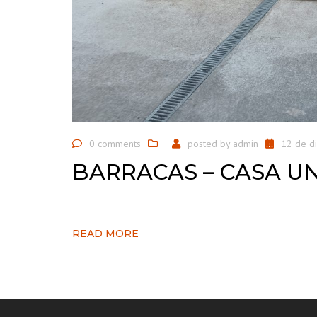
0 comments
posted by
admin
12 de d
BARRACAS – CASA UN
READ MORE