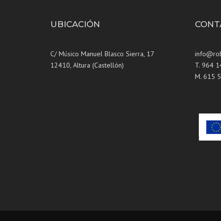
UBICACIÓN
CONT
C/ Músico Manuel Blasco Sierra, 17
info@ro
12410, Altura (Castellón)
T. 964 
M. 615 