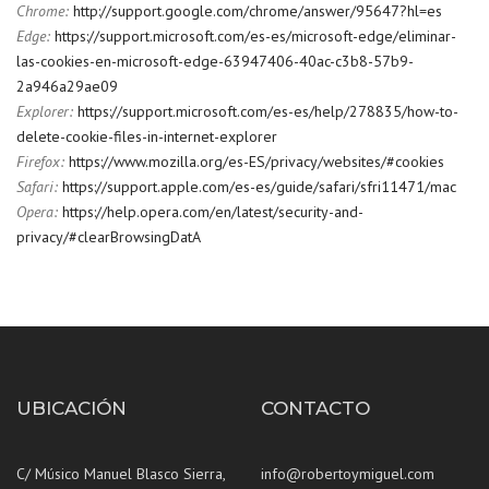
Chrome:
http://support.google.com/chrome/answer/95647?hl=es
Edge:
https://support.microsoft.com/es-es/microsoft-edge/eliminar-
las-cookies-en-microsoft-edge-63947406-40ac-c3b8-57b9-
2a946a29ae09
Explorer:
https://support.microsoft.com/es-es/help/278835/how-to-
delete-cookie-files-in-internet-explorer
Firefox:
https://www.mozilla.org/es-ES/privacy/websites/#cookies
Safari:
https://support.apple.com/es-es/guide/safari/sfri11471/mac
Opera:
https://help.opera.com/en/latest/security-and-
privacy/#clearBrowsingDatA
UBICACIÓN
CONTACTO
C/ Músico Manuel Blasco Sierra,
info@robertoymiguel.com