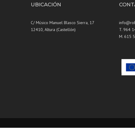
UBICACIÓN
CONT
C/ Músico Manuel Blasco Sierra, 17
info@ro
12410, Altura (Castellón)
T. 964 
M. 615 