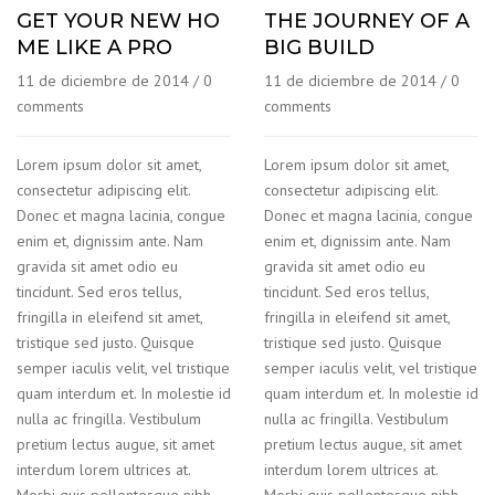
GET YOUR NEW HO
THE JOURNEY OF A
ME LIKE A PRO
BIG BUILD
11 de diciembre de 2014
/
0
11 de diciembre de 2014
/
0
comments
comments
Lorem ipsum dolor sit amet,
Lorem ipsum dolor sit amet,
consectetur adipiscing elit.
consectetur adipiscing elit.
Donec et magna lacinia, congue
Donec et magna lacinia, congue
enim et, dignissim ante. Nam
enim et, dignissim ante. Nam
gravida sit amet odio eu
gravida sit amet odio eu
tincidunt. Sed eros tellus,
tincidunt. Sed eros tellus,
fringilla in eleifend sit amet,
fringilla in eleifend sit amet,
tristique sed justo. Quisque
tristique sed justo. Quisque
semper iaculis velit, vel tristique
semper iaculis velit, vel tristique
quam interdum et. In molestie id
quam interdum et. In molestie id
nulla ac fringilla. Vestibulum
nulla ac fringilla. Vestibulum
pretium lectus augue, sit amet
pretium lectus augue, sit amet
interdum lorem ultrices at.
interdum lorem ultrices at.
Morbi quis pellentesque nibh,
Morbi quis pellentesque nibh,